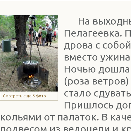
На выходные 
Пелагеевка. 
дрова с собой
вместо ужина
Ночью дошла 
(роза ветров)
стало сдуват
Смотреть еще 6 фото
Пришлось доп
кольями от палаток. В кач
подвесом из велоцепи и к