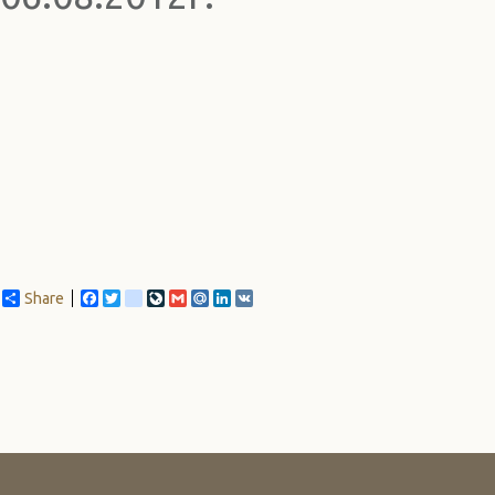
Share
Facebook
Twitter
blogger_post
LiveJournal
Gmail
Mail.Ru
LinkedIn
VK