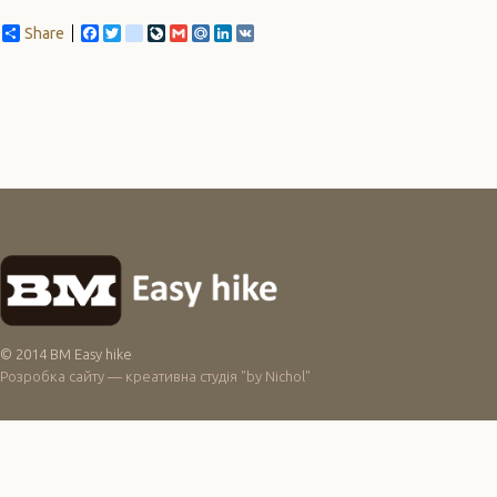
Share
Facebook
Twitter
blogger_post
LiveJournal
Gmail
Mail.Ru
LinkedIn
VK
© 2014 BM Easy hike
Розробка сайту — креативна студія "by Nichol"